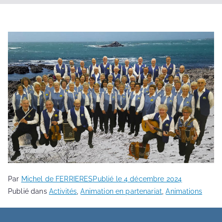
Par
Michel de FERRIERES
Publié le
4 décembre 2024
Publié dans
Activités
,
Animation en partenariat
,
Animations