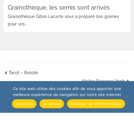
Grainothèque, les semis sont arrivés
Grainothèque Gilles Lacarte vous a préparé des graines
pour vos...
Tarot – Belote
Atelier Espaces Verts
Ce site web utilise des cookies afin de vous apporter une
meilleure expérience de navigation sur notre site internet
J'accepte
Je refuse
Politique de confidentialité
© 2026
Association Loisirs & Culture Presqu'île Quiberon
.
Propulsé par
Zakra
et
WordPress
.