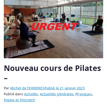
Nouveau cours de Pilates
–
Par
Michel de FERRIERES
Publié le
21 janvier 2025
Publié dans
Activités
,
Actualités générales
,
Physiques
,
Pilates et Pilstretch