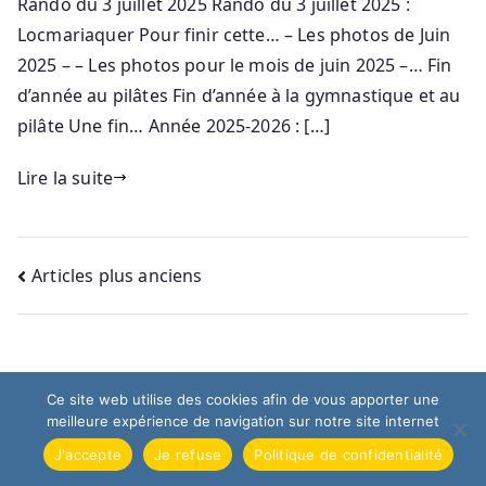
Rando du 3 juillet 2025 Rando du 3 juillet 2025 :
Locmariaquer Pour finir cette… – Les photos de Juin
2025 – – Les photos pour le mois de juin 2025 –… Fin
d’année au pilâtes Fin d’année à la gymnastique et au
pilâte Une fin… Année 2025-2026 : […]
Lire la suite
Articles plus anciens
Ce site web utilise des cookies afin de vous apporter une
© 2026
Association Loisirs & Culture Presqu'île Quiberon
.
meilleure expérience de navigation sur notre site internet
Propulsé par
Zakra
et
WordPress
.
J'accepte
Je refuse
Politique de confidentialité