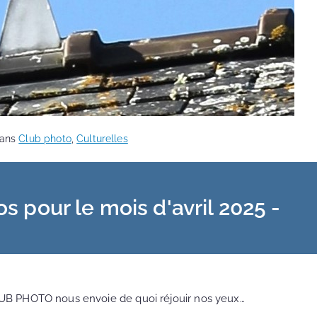
dans
Club photo
,
Culturelles
s pour le mois d'avril 2025 -
 PHOTO nous envoie de quoi réjouir nos yeux…