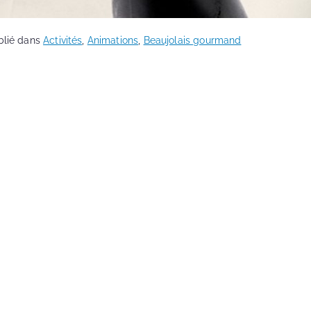
blié dans
Activités
,
Animations
,
Beaujolais gourmand