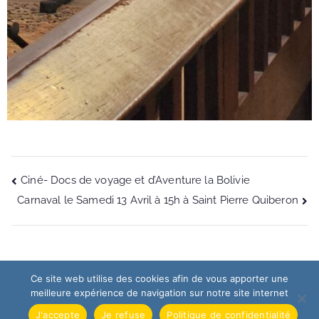
Ciné- Docs de voyage et d’Aventure la Bolivie
Carnaval le Samedi 13 Avril à 15h à Saint Pierre Quiberon
Ce site web utilise des cookies afin de vous apporter une
© 2026
Association Loisirs & Culture Presqu'île Quiberon
.
meilleure expérience de navigation sur notre site internet
Propulsé par
Zakra
et
WordPress
.
J'accepte
Je refuse
Politique de confidentialité